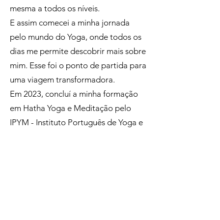
mesma a todos os níveis.
E assim comecei a minha jornada
pelo mundo do Yoga, onde todos os
dias me permite descobrir mais sobre
mim. Esse foi o ponto de partida para
uma viagem transformadora.
Em 2023, concluí a minha formação
em Hatha Yoga e Meditação pelo
IPYM - Instituto Português de Yoga e
Mindbody (200Hrs).
Durante as minhas aulas, convido-te a
conectar com o lugar onde
verdadeiramente habitamos: o nosso
corpo, o nosso coração, a nossa
essência. É um momento para escutar