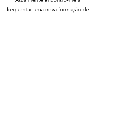
Atualmente encontro-me a
frequentar uma nova formação de
yoga, ministrada pelo professor
Pedro Kupfer, professor que sigo
e admiro há muitos anos e que é
uma verdadeira referência e
inspiração para mim.
Sou membro da Yoga Alliance
(Nº22718).
O carinho e respeito pelos
alunos, a vontade de aprender e
me aprofundar nos ensinamentos
do yoga e na aventura do